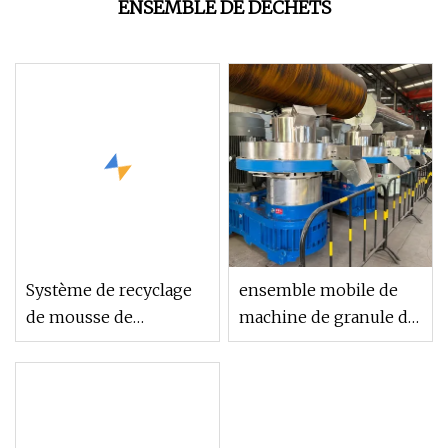
ENSEMBLE DE DÉCHETS
Système de recyclage
ensemble mobile de
de mousse de
machine de granule de
polystyrène Epsole,
bois mou de déchets
broyeur EPS>= 1
agricoles de cosse de
ensemble
tournesol de 2,5 mm