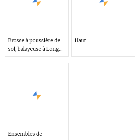
Brosse à poussière de
Haut
sol, balayeuse à Long
manche, ensemble de
pelle à poussière, outil
de nettoyage, déchets
pliants, ensemble de
balais de nettoyage
ménager
Ensembles de