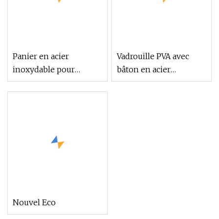
Panier en acier
Vadrouille PVA avec
inoxydable pour
bâton en acier
vadrouille magique,
inoxydable
articles ménagers, seau
plat en PVA, offre
spéciale, 2022
Nouvel Eco