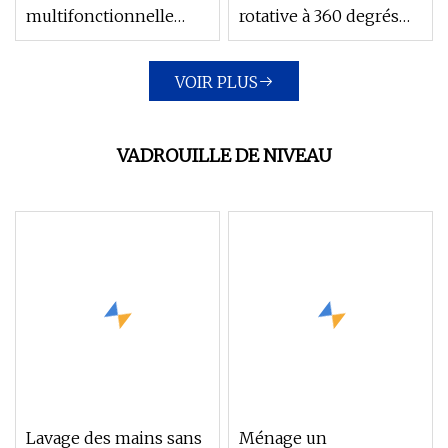
multifonctionnelle
rotative à 360 degrés
rotative à 360 degrés,
pour ménage
Simulation de Triangle,
paresseux, vadrouille
VOIR PLUS
torsion manuelle en
de nettoyage de fibres,
Fiber d'eau avec
vadrouille à
essuie-glace TPR
pulvérisation
VADROUILLE DE NIVEAU
Lavage des mains sans
Ménage un