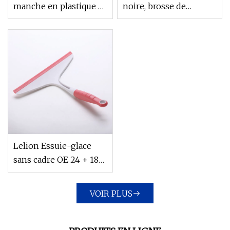
manche en plastique et
noire, brosse de
en bambou, outil
nettoyage à manche
manuel de raclette
court, nettoyeur de
d'essuie-glace de
vitres
fenêtre, offre spéciale
Lelion Essuie-glace
sans cadre OE 24 + 18
pouces Brosses
d'essuie-glace en gros
VOIR PLUS
pour BMW X1 M3 325I
330I