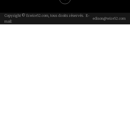
Copyright © fr.wire52.com, tous droits réservés. E-
edison@wire52.com
mail: