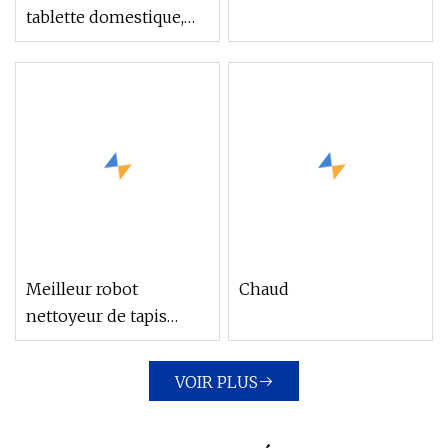
tablette domestique,
sec et humide, double
Meilleur robot
Chaud
nettoyeur de tapis
portable avec
télécommande WiFi
VOIR PLUS
APP