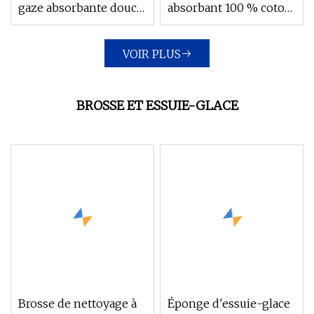
gaze absorbante douce
absorbant 100 % coton
de marque Sugama
pour produits
approuvé par la FDA
médicaux, tampon de
VOIR PLUS
gaze stérile
BROSSE ET ESSUIE-GLACE
Brosse de nettoyage à
Éponge d'essuie-glace