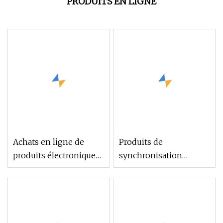
PRODUITS EN LIGNE
Achats en ligne de
Produits de
produits électroniques,
synchronisation
commande
sexuelle de haute
d'échantillon accueillie,
qualité pour hommes,
carte de crédit prise en
préservatif Ultra fin,
charge
Super doux, achats en
ligne