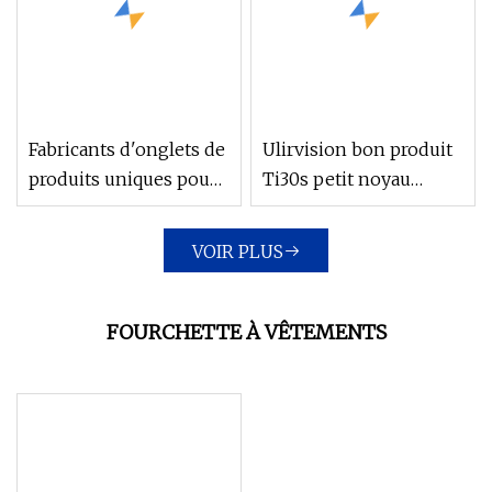
Fabricants d'onglets de
Ulirvision bon produit
produits uniques pour
Ti30s petit noyau
incontinence de
d'imagerie thermique
couches pour adultes
de surveillance en
VOIR PLUS
en ligne Super Casoft
ligne Chine
fournis aux États-Unis
FOURCHETTE À VÊTEMENTS