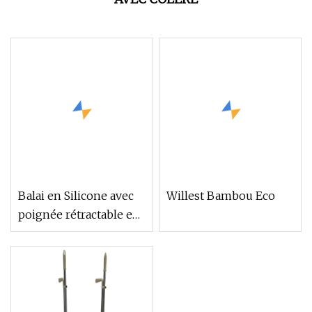
Balai en Silicone avec
Willest Bambou Eco
poignée rétractable en
acier inoxydable, balai
de nettoyage de sol,
balai d'essuie-glace