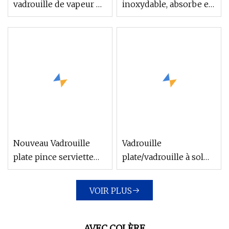
vadrouille de vapeur de
inoxydable, absorbe et
couture arrière de
presse l'eau
polyester d'éponge de
rapidement, vadrouille
5mm tordue par
éponge PVA de qualité
microfibre 480GSM
supérieure
Nouveau Vadrouille
Vadrouille
plate pince serviette
plate/vadrouille à sol
grande vadrouille plate
avec un grand solide
solide
du fournisseur chinois
VOIR PLUS
AVEC COLÈRE